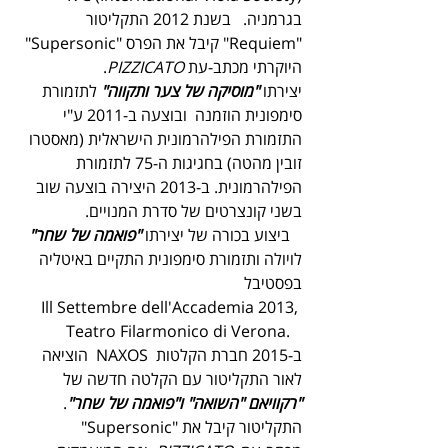
בגרמניה.   בשנת 2012 התקליטור 
"Requiem" קיבל את הפרס "Supersonic" 
היוקרתי מכתב-עת 
PIZZICATO
. 
יצירתו 
"מוסיקה של צער ותקווה" 
לתזמורת 
סימפונית הוזמנה  ובוצעה ב-2011 ע"י 
התזמורת הפילהרמונית הישראלית (מאסטרו 
זובין מהטה) בחגיגות ה-75 לתזמורת 
הפילהרמונית. ב-2013 היצירה בוצעה שוב 
בשני קונצרטים של סדרת המנויים.
   ביצוע בכורה של יצירתו 
"פואמה של שחר"
לויולה ותזמורת סימפונית התקיים באיטליה 
בפסטיבל  
Ill Settembre dell'Accademia 2013, 
Teatro Filarmonico di Verona.   
ב-2015 חברת הקלטות  NAXOS  הוציאה 
לאור התקליטור עם הקלטה חדשה של 
"רקוויאם "השואה" ו"פואמה של שחר"
. 
התקליטור קיבל את "Supersonic" 