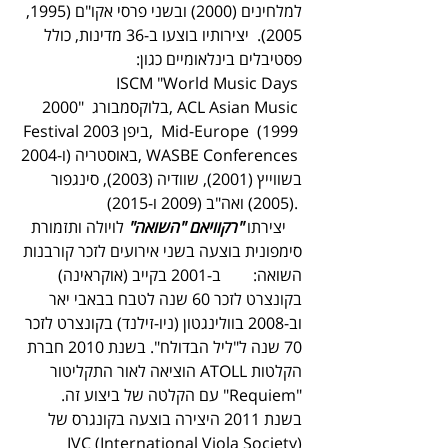
למלחינים (2000) ובשני פרסי אקו"ם (1995, 
2005).  יצירותיו בוצעו ב-36 מדינות, כולל 
פסטיבלים בינלאומיים כגון: 
ISCM "World Music Days 
2000"  בלוקסמבורג, ACL Asian Music 
Festival 2003 ביפן,  Mid-Europe  (1999 
ו-2004) באוסטריה, WASBE Conferences 
בשווייץ (2001), שוודיה (2003), סינגפור 
(2005) ואה"ב (2009 ו-2015). 
    יצירתו 
"רקוויאם "השואה" 
לויולה ותזמורת 
סימפונית בוצעה בשני אירועים לזכר קורבנות 
השואה:        ב-2001 בקייב (אוקראינה) 
בקונצרט לזכר 60 שנה לטבח בבאבי יאר  
וב-2008 בוולינגטון (ניו-זילנד) בקונצרט לזכר 
70 שנה ל"ליל הבדולח". בשנת 2010 חברת 
הקלטות ATOLL הוציאה לאור התקליטור 
"Requiem" עם הקלטה של ביצוע זה. 
בשנת 2011 היצירה בוצעה בקונגרס של 
(International Viola Society) IVC 