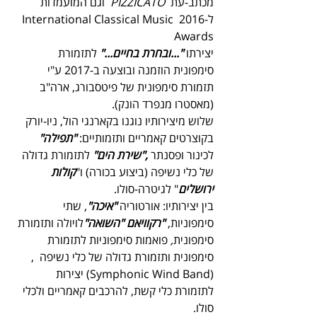
מכתב-עת  
PIZZICATO  
וגם המועמדות        
ל-2016 International Classical Music 
Awards 
יצירתו 
"...ובחרת בחיים..."
 לתזמורת 
סימפונית הוזמנה ובוצעה ב-2017 ע"י 
תזמורת סימפונית של פיטסבורג, ארה"ב 
(מאסטרו מנפרד הונק).
שלוש מיצירותיו נוגנו בקארנגי הול, ניו-יורק  
בקוצרטים קאמריים ותזמותיים: 
"תפילה"
לכינור ופסנתר 
,"שירת הים"
 לתזמורת גדולה 
של כלי נשיפה (ביצוע בכורה) ו"
קולות 
ירושלים
" לגיטרה-סולו.
בין יצירותיו: אורטוריה 
"איכה"
, שתי 
סימפוניות, 
"רקוויאם "השואה"
לויולה ותזמורת 
סימפונית
, 
פואמות סימפוניות לתזמורת 
סימפונית ותזמורת גדולה של כלי נשיפה  ,
(Symphonic Wind Band) יצירות 
לתזמורת כלי קשת, להרכבים קאמריים ולכלי 
סולו.