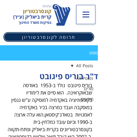
עמותת
קונסרבטוריון
קרית ביאליק (ע״ר)
בפיקוח משרד החינוך
תרומה לקונסרבטוריון
פוסט
All Posts
ד"ר בוריס פיגובט
All Posts
בוריס פיגובט  נולד ב-1953  באודסה 
מורים
שבאוקראינה.  הוא סיים את לימודיו 
מופעים
בקומפוזיציה באקדמיה למוסיקה ע"ש גנסין 
במוסקבה ועבד כמרצה בכיר באקדמיה 
לאמנויות  בטאדג'קיסטאן.הוא עלה ארצה 
ב-1990 וכיום עובד כמלחין-בית 
בקונסרבטוריונים בקרית-ביאליק ופתח-תקווה 
.ב-2002 הוא קיבל תואר שלישי בקומפוזיציה 