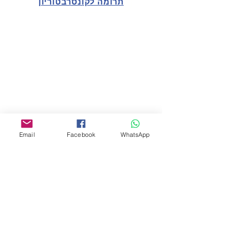
תרומה לקונסרבטוריון
תקנות הלימודים
תקנות שכ"ל
הצהרת בריאות לעובדים
תקנות הלימודים
הצהרת בריאות תלמידים והורי תלמידים
Email
Facebook
WhatsApp