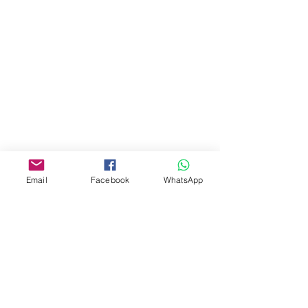
תקנות הלימודים
Salary Regulations
Employee Health Statement
Study regulations
Health declaration for students and
parents
Email
Facebook
WhatsApp