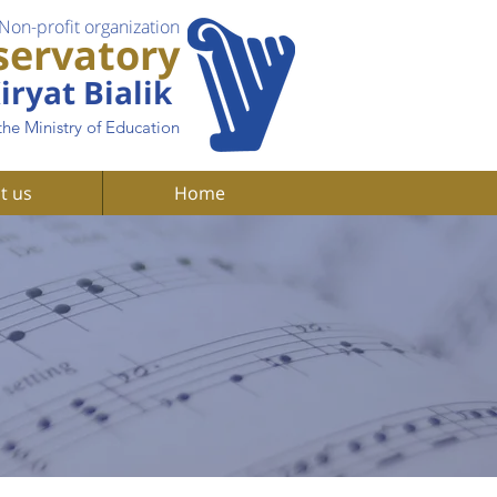
Non-profit organization
servatory
iryat Bialik
the Ministry of Education
t us
Home