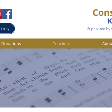
Con
K
atory
Supervised by 
Donations
Teachers
Abou