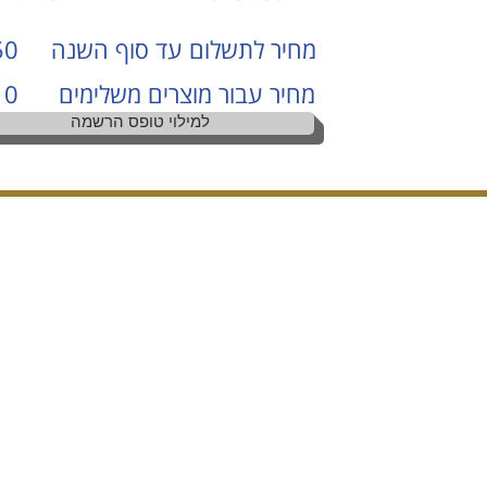
מחיר לתשלום עד סוף השנה
50
מחיר עבור מוצרים משלימים
0
למילוי טופס הרשמה
Donations
Teachers
About u
Health declaration for students and
parents
Employee Health
Statement