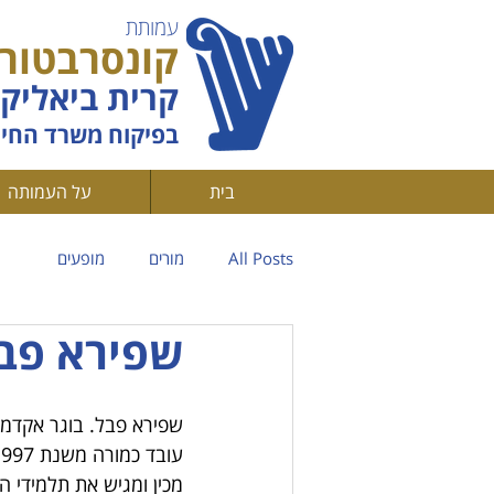
עמותת
קונסרבטורי
קרית ביאליק 
בפיקוח משרד החינ
בית
על העמותה
All Posts
מורים
מופעים
שפירא פב
שפירא פבל. בוגר אקדמי
עובד כמורה משנת 1997
מכין ומגיש את תלמידי הקונסר