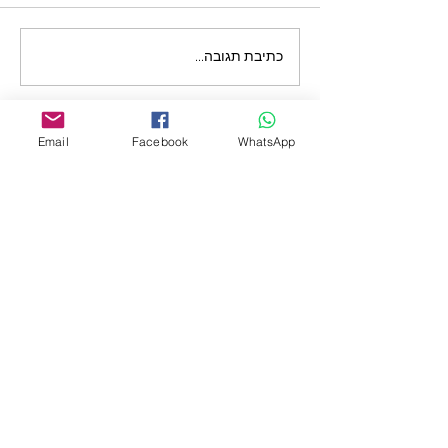
כתיבת תגובה...
Email
Facebook
WhatsApp
תרומה לקונסרבטוריון
תקנות הלימודים
תקנות שכ"ל
הצהרת בריאות לעובדים
תקנות הלימודים
הצהרת בריאות תלמידים והורי תלמידים